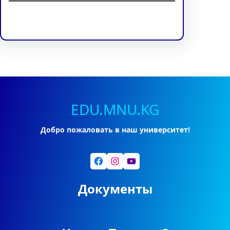
Facebook
Twitter
Instagram
LinkedIn
Pinterest
Vimeo
Tumblr
EDU.MNU.KG
Добро пожаловать в наш университет!
Facebook
Instagram
YouTube
Документы