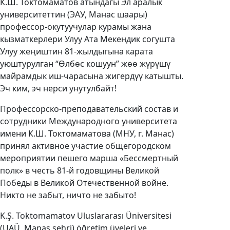
К.Ш. Токтомаматов атындагы Эл аралык
университеттин (ЭАУ, Манас шаары)
профессор-окутуучулар курамы жана
кызматкерлери Улуу Ата Мекендик согушта
Улуу жеңиштин 81-жылдыгына карата
уюштурулган “Өлбөс кошуун” жөө жүрүшү
майрамдык иш-чарасына жигердүү катышты.
Эч ким, эч нерси унутулбайт!
Профессорско-преподавательский состав и
сотрудники Международного университета
имени К.Ш. Токтомаматова (МНУ, г. Манас)
принял активное участие общегородском
мероприятии пешего марша «Бессмертный
полк» в честь 81-й годовщины Великой
Победы в Великой Отечественной войне.
Никто не забыт, ничто не забыто!
K.Ş. Toktomamatov Uluslararası Üniversitesi
(UAÜ, Manas şehri) öğretim üyeleri ve