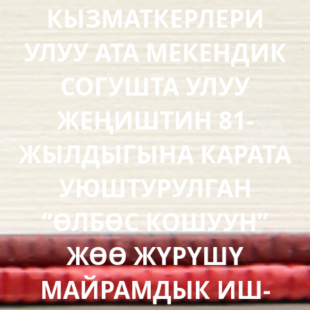
КЫЗМАТКЕРЛЕРИ
УЛУУ АТА МЕКЕНДИК
СОГУШТА УЛУУ
ЖЕҢИШТИН 81-
ЖЫЛДЫГЫНА КАРАТА
УЮШТУРУЛГАН
“ӨЛБӨС КОШУУН”
ЖӨӨ ЖҮРҮШҮ
МАЙРАМДЫК ИШ-