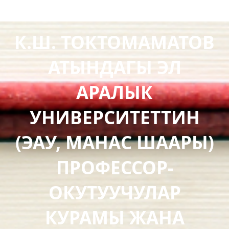
К.Ш. ТОКТОМАМАТОВ
АТЫНДАГЫ ЭЛ
АРАЛЫК
УНИВЕРСИТЕТТИН
(ЭАУ, МАНАС ШААРЫ)
ПРОФЕССОР-
ОКУТУУЧУЛАР
КУРАМЫ ЖАНА