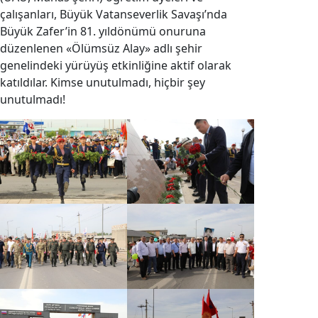
çalışanları, Büyük Vatanseverlik Savaşı’nda
Büyük Zafer’in 81. yıldönümü onuruna
düzenlenen «Ölümsüz Alay» adlı şehir
genelindeki yürüyüş etkinliğine aktif olarak
katıldılar. Kimse unutulmadı, hiçbir şey
unutulmadı!