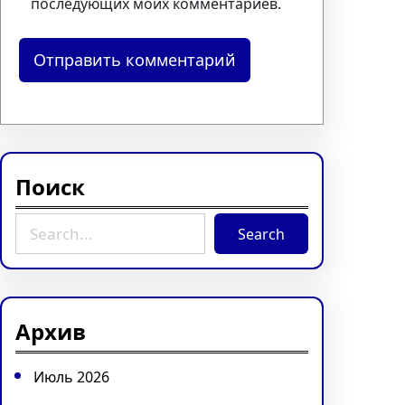
последующих моих комментариев.
Поиск
S
Search
e
a
r
c
Архив
h
Июль 2026