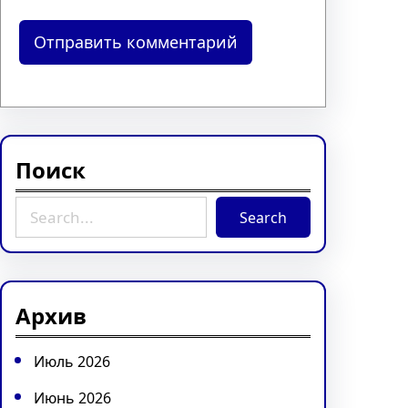
Поиск
S
Search
e
a
r
c
Архив
h
Июль 2026
Июнь 2026