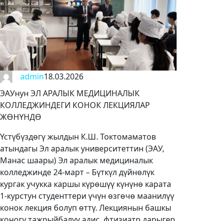
admin
18.03.2026
ЭАУнун ЭЛ АРАЛЫК МЕДИЦИНАЛЫК
КОЛЛЕДЖИНДЕГИ КОНОК ЛЕКЦИЯЛАР
ЖӨНҮНДӨ
Үстүбүздөгү жылдын К.Ш. Токтомаматов
атындагы Эл аралык университеттин (ЭАУ,
Манас шаары) Эл аралык медициналык
колледжинде 24-март – Бүткүл дүйнөлүк
кургак учукка каршы күрөшүү күнүнө карата
1-курстун студенттери үчүн өзгөчө маанилүү
конок лекция болуп өттү. Лекциянын башкы
коногу тажрыйбалуу адис, фтизиатр дарыгер