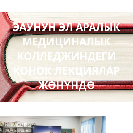
ЭАУНУН ЭЛ АРАЛЫК
МЕДИЦИНАЛЫК
КОЛЛЕДЖИНДЕГИ
КОНОК ЛЕКЦИЯЛАР
ЖӨНҮНДӨ