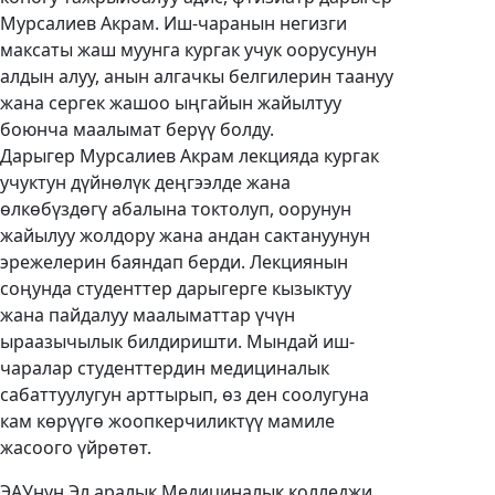
Мурсалиев Акрам. Иш-чаранын негизги
максаты жаш муунга кургак учук оорусунун
алдын алуу, анын алгачкы белгилерин таануу
жана сергек жашоо ыңгайын жайылтуу
боюнча маалымат берүү болду.
Дарыгер Мурсалиев Акрам лекцияда кургак
учуктун дүйнөлүк деңгээлде жана
өлкөбүздөгү абалына токтолуп, оорунун
жайылуу жолдору жана андан сактануунун
эрежелерин баяндап берди. Лекциянын
соңунда студенттер дарыгерге кызыктуу
жана пайдалуу маалыматтар үчүн
ыраазычылык билдиришти. Мындай иш-
чаралар студенттердин медициналык
сабаттуулугун арттырып, өз ден соолугуна
кам көрүүгө жоопкерчиликтүү мамиле
жасоого үйрөтөт.
ЭАУнун Эл аралык Медициналык колледжи