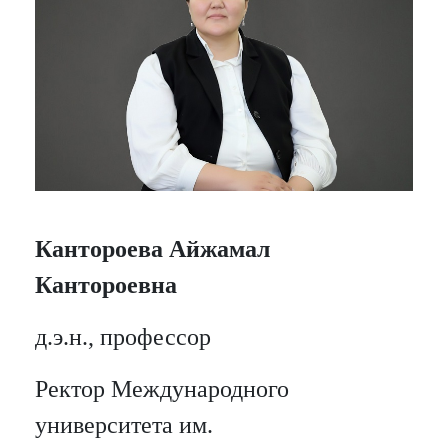
Кантороева Айжамал
Кантороевна
д.э.н., профессор
Ректор Международного
университета им.