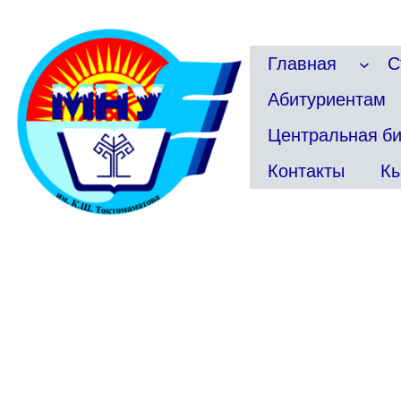
Перейти
к
содержимому
Главная
С
Абитуриентам
Центральная б
Контакты
Кы