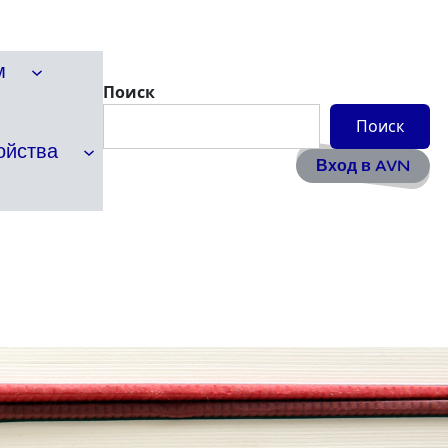
м
Поиск
Поиск
ойства
Вход в AVN