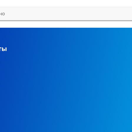
но
ты